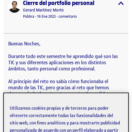
Cierre del portfolio personal
Publicado por
expa
Publicado por
Gerard Martínez Morte
Visibilidad:
Fecha de publicación
en Cierre del portfolio personal
Pública
-
16 Ene 2023
-
comentario
Buenas Noches,
Durante todo este semestre he aprendido qué son las
TIC y sus diferentes aplicaciones en los distintos
ámbitos, tanto personal como profesional.
Al principio del reto no sabía cómo funcionaba el
mundo de las TIC, pero gracias al reto que hemos
desempeñado durante este semestre, he podido ver que
son una herramienta muy útil y muy sencilla de utilizar.
Utilizamos
cookies
propias y de terceros para poder
Considero que mi desarrollo ha sido bueno porque,
ofrecerte correctamente todas las funcionalidades del
como he dicho anteriormente, he sido capaz de utilizar
sitio web, con fines analíticos y para mostrarte publicidad
adecuadamente estas herramientas y, por otra parte, he
personalizada de acuerdo con un perfil elaborado a partir
aprendido a comunicarme con otras personas a través