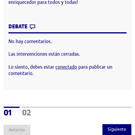
enriquecedor para todos y todas!
CONTRIBUTION
0
EN ¡BIENVENIDOS Y BIENVENIDAS!
DEBATE
No hay comentarios.
Las intervenciones están cerradas.
Lo siento, debes estar
conectado
para publicar un
comentario.
Página
Página
01
02
Siguiente
Anterior