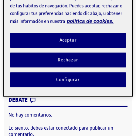
de canales asincrónicos. Ésto me ha enseñado que no es
de tus hábitos de navegación. Puedes aceptar, rechazar o
necesario que todos los integrantes de un proyecto
configurar tus preferencias haciendo clic abajo, u obtener
tengan que estar conectados al mismo tiempo para
más información en nuestra
política de cookies.
poder desarrollar una actividad.
También me gustaría dar las gracias a mi grupo de
Aceptar
trabajo, porque sin ellos el trabajo realizado no sería el
mismo.
Rechazar
Muchas gracias y un saludo
4. ¡Cerramos el proyecto y hacemos su difusión!
Configurar
CONTRIBUTION
0
EN CIERRE DEL PORTFOLIO PERSONAL
DEBATE
No hay comentarios.
Lo siento, debes estar
conectado
para publicar un
comentario.