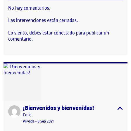
No hay comentarios.
Las intervenciones están cerradas.
Lo siento, debes estar
conectado
para publicar un
comentario.
¡Bienvenidos y bienvenidas!
Publicado por
expa
Publicado por
Folio
Visibilidad:
Fecha de publicación
23 noviembre, 2022 4:17 pm
Privada
-
8 Sep 2021