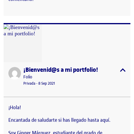
¡Bienvenid@s a mi portfolio!
Publicado por
expa
Publicado por
Folio
Visibilidad:
Fecha de publicación
Privada
-
8 Sep 2021
¡Hola!
Encantada de saludarte si has llegado hasta aquí.
Soy Ginger Márquez, estudiante del grado de