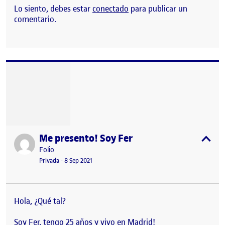
Lo siento, debes estar
conectado
para publicar un
comentario.
Me presento! Soy Fer
Publicado por
expa
Publicado por
Folio
Visibilidad:
Fecha de publicación
22 noviembre, 2022 8:14 pm
Privada
-
8 Sep 2021
Hola, ¿Qué tal?
Soy Fer, tengo 25 años y vivo en Madrid!