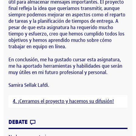
útil para almacenar mensajes importantes. El proyecto
final refleja la idea que queríamos transmitir, aunque
siempre podemos mejorar en aspectos como el reparto
de tareas y la planificación de tiempos de entrega. A
pesar de que esta asignatura ha requerido mucho
tiempo y esfuerzo, creo que hemos cumplido todos los
objetivos y hemos aprendido mucho sobre cómo
trabajar en equipo en línea.
En conclusión, me ha gustado cursar esta asignatura,
me ha aportado herramientas y habilidades que serán
muy útiles en mi futuro profesional y personal.
Samira Sellak Lafdi.
4. ¡Cerramos el proyecto y hacemos su difusión!
CONTRIBUTION
0
EN CIERRE PORTFOLIO PERSONAL
DEBATE