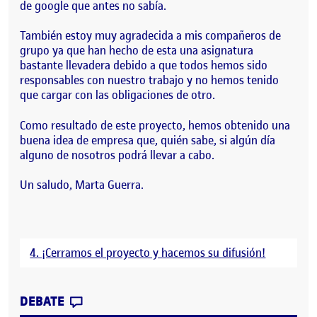
de google que antes no sabía.
También estoy muy agradecida a mis compañeros de
grupo ya que han hecho de esta una asignatura
bastante llevadera debido a que todos hemos sido
responsables con nuestro trabajo y no hemos tenido
que cargar con las obligaciones de otro.
Como resultado de este proyecto, hemos obtenido una
buena idea de empresa que, quién sabe, si algún día
alguno de nosotros podrá llevar a cabo.
Un saludo, Marta Guerra.
4. ¡Cerramos el proyecto y hacemos su difusión!
CONTRIBUTION
0
EN CIERRE DEL PORTAFOLIO: REFLEXIÓ
DEBATE