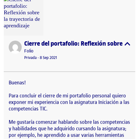
Cierre del portafolio: Reflexión sobre la tr
Publicado por
expa
Publicado por
Folio
Visibilidad:
Fecha de publicación
17 enero, 2023 9:16 pm
Privada
-
8 Sep 2021
Buenas!
Para concluir el cierre de mi portafolio personal quiero
exponer mi experiencia con la asignatura Iniciación a las
competencias TIC.
Me gustaría comenzar hablando sobre las competencias
y habilidades que he adquirido cursando la asignatura;
por ejemplo, he aprendido a usar varias herramientas