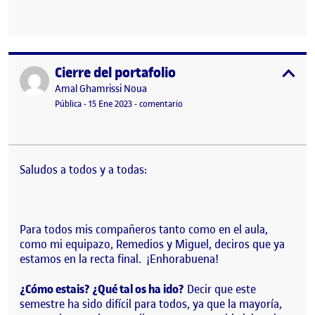
Cierre del portafolio
Publicado por
expa
Publicado por
Amal Ghamrissi Noua
Visibilidad:
Fecha de publicación
15 enero, 2023 12:03 pm
en Cierre del portafolio
Pública
-
15 Ene 2023
-
comentario
Saludos a todos y a todas:
Para todos mis compañeros tanto como en el aula,
como mi equipazo, Remedios y Miguel, deciros que ya
estamos en la recta final. ¡Enhorabuena!
¿Cómo estais? ¿Qué tal os ha ido?
Decir que este
semestre ha sido difícil para todos, ya que la mayoría,