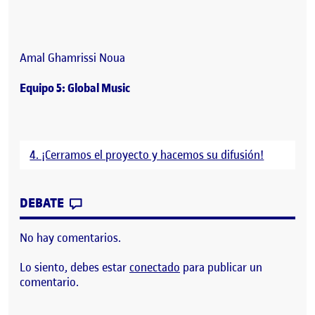
Amal Ghamrissi Noua
Equipo 5: Global Music
4. ¡Cerramos el proyecto y hacemos su difusión!
CONTRIBUTION
0
EN CIERRE DEL PORTAFOLIO
DEBATE
No hay comentarios.
Lo siento, debes estar
conectado
para publicar un
comentario.