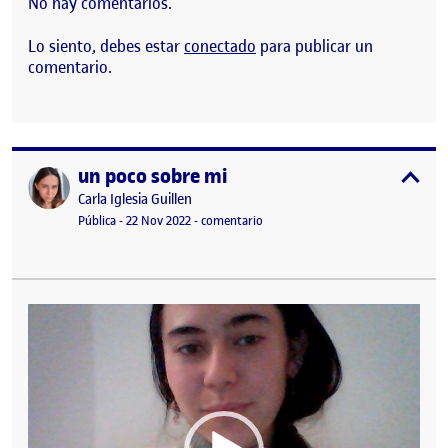
No hay comentarios.
Lo siento, debes estar
conectado
para publicar un
comentario.
un poco sobre mi
Publicado por
expa
Publicado por
Carla Iglesia Guillen
Visibilidad:
Fecha de publicación
16 enero, 2023 6:49 pm
en un poco sobre mi
Pública
-
22 Nov 2022
-
comentario
Reproductor
de
vídeo