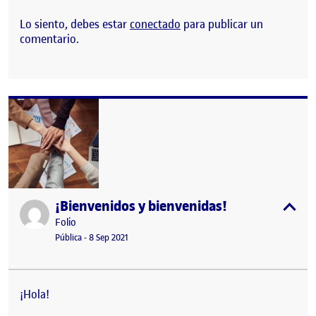
Lo siento, debes estar
conectado
para publicar un
comentario.
¡Bienvenidos y bienvenidas!
Publicado por
expa
Publicado por
Folio
Visibilidad:
Fecha de publicación
15 septiembre, 2022 3:41 pm
Pública
-
8 Sep 2021
¡Hola!