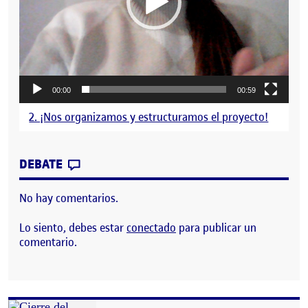
00:00
00:59
2. ¡Nos organizamos y estructuramos el proyecto!
CONTRIBUTION
0
EN UN POCO SOBRE MI
DEBATE
No hay comentarios.
Lo siento, debes estar
conectado
para publicar un
comentario.