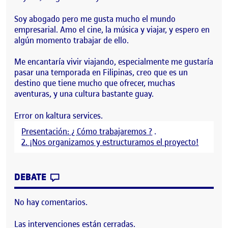
Soy abogado pero me gusta mucho el mundo
empresarial. Amo el cine, la música y viajar, y espero en
algún momento trabajar de ello.
Me encantaría vivir viajando, especialmente me gustaría
pasar una temporada en Filipinas, creo que es un
destino que tiene mucho que ofrecer, muchas
aventuras, y una cultura bastante guay.
Error on kaltura services.
Presentación: ¿ Cómo trabajaremos ?
.
2. ¡Nos organizamos y estructuramos el proyecto!
CONTRIBUTION
0
EN ME PRESENTO! SOY FER
DEBATE
No hay comentarios.
Las intervenciones están cerradas.