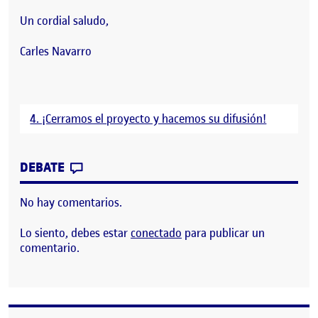
Un cordial saludo,
Carles Navarro
4. ¡Cerramos el proyecto y hacemos su difusión!
CONTRIBUTION
0
EN CIERRE PORTFOLIO PERSONAL
DEBATE
No hay comentarios.
Lo siento, debes estar
conectado
para publicar un
comentario.