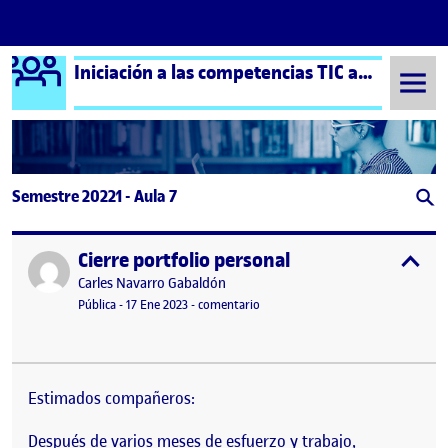
Logo Ágora
Iniciación a las competencias TIC aula 7
Saltar al contenido
Semestre 20221 - Aula 7
Cierre portfolio personal
Publicado por
expa
Publicado por
Carles Navarro Gabaldón
Visibilidad:
Fecha de publicación
17 enero, 2023 6:39 pm
en Cierre portfolio personal
Pública
-
17 Ene 2023
-
comentario
Estimados compañeros:
Después de varios meses de esfuerzo y trabajo,