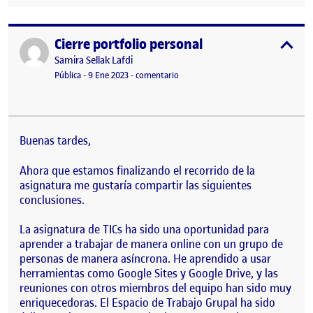
Cierre portfolio personal
Publicado por
expa
Publicado por
Samira Sellak Lafdi
Visibilidad:
Fecha de publicación
en Cierre portfolio personal
Pública
-
9 Ene 2023
-
comentario
Buenas tardes,
Ahora que estamos finalizando el recorrido de la
asignatura me gustaría compartir las siguientes
conclusiones.
La asignatura de TICs ha sido una oportunidad para
aprender a trabajar de manera online con un grupo de
personas de manera asíncrona. He aprendido a usar
herramientas como Google Sites y Google Drive, y las
reuniones con otros miembros del equipo han sido muy
enriquecedoras. El Espacio de Trabajo Grupal ha sido