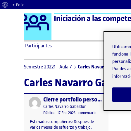
Acerca de WordPress
+ Folio
Logo Ágora
Iniciación a las compete
Saltar al contenido
Participantes
Utilizam
funcionali
personali
Semestre 20221 - Aula 7
Carles Navarro Gabaldón
Puedes ac
informaci
Carles Navarro Gabald
Cierre portfolio personal
Publicado por
Publicado por
Carles Navarro Gabaldón
Visibilidad:
Fecha de publicación
17 enero, 2023 6:39 pm
en Cierre portfolio pe
Pública
-
17 Ene 2023
-
comentario
Estimados compañeros: Después de
varios meses de esfuerzo y trabajo,