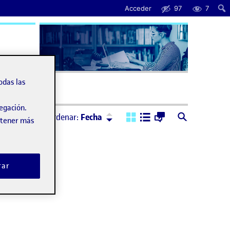
Acceder
97
7
uda
odas las
vegación.
Ordenar:
Descendente
Ordenar:
Fecha
obtener más
rar