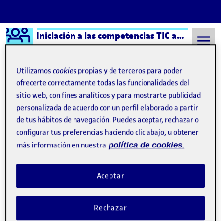
Logo Ágora
Iniciación a las competencias TIC aula 7
Saltar al contenido
Utilizamos
cookies
propias y de terceros para poder
ofrecerte correctamente todas las funcionalidades del
sitio web, con fines analíticos y para mostrarte publicidad
Semestre 20221 - Aula 7
Amal Ghamrissi Noua
personalizada de acuerdo con un perfil elaborado a partir
Amal Ghamrissi Noua
de tus hábitos de navegación. Puedes aceptar, rechazar o
configurar tus preferencias haciendo clic abajo, u obtener
más información en nuestra
política de cookies.
Cierre del portafolio
Publicado por
Publicado por
Amal Ghamrissi Noua
Visibilidad:
Fecha de publicación
15 enero, 2023 12:03 pm
en Cierre del portafolio
Pública
-
15 Ene 2023
-
comentario
Aceptar
Saludos a todos y a todas: Para todos mis compañeros tanto
como en el aula, como mi equipazo, Remedios y Miguel, deciros
Rechazar
que ya estamos en la recta final. ¡Enhorabuena! ¿Cómo estais?
¿Qué tal os ha ido? Decir que este semestre ha sido difícil para