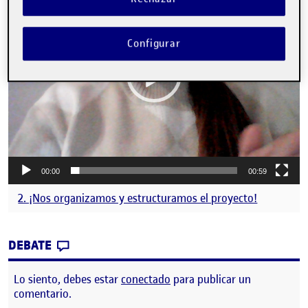
vídeo
Configurar
00:00
00:59
2. ¡Nos organizamos y estructuramos el proyecto!
CONTRIBUTION
0
EN UN POCO SOBRE MI
DEBATE
Lo siento, debes estar
conectado
para publicar un
comentario.