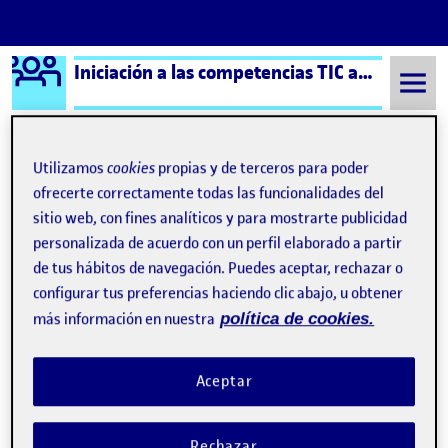
Logo Ágora
Iniciación a las competencias TIC aula 7
Saltar al contenido
Utilizamos
cookies
propias y de terceros para poder
ofrecerte correctamente todas las funcionalidades del
Semestre 20221 - Aula 7
un poco sobre mi
sitio web, con fines analíticos y para mostrarte publicidad
Navegación de entradas
: Cierre del portafolio: Reflexión sobre la trayecto
: Cie
Anterior
Siguiente
personalizada de acuerdo con un perfil elaborado a partir
de tus hábitos de navegación. Puedes aceptar, rechazar o
un poco sobre mi
configurar tus preferencias haciendo clic abajo, u obtener
Publicado por
más información en nuestra
política de cookies.
Publicado por
Carla Iglesia Guillen
Visibilidad:
Fecha de publicación
16 enero, 2023 6:49 pm
en un poco sobre mi
Pública
-
22 Nov 2022
-
comentario
Aceptar
Reproductor
de
Rechazar