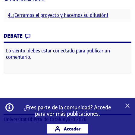
4. ¡Cerramos el proyecto y hacemos su difusión!
CONTRIBUTION
0
EN CIERRE PORTFOLIO PERSONAL
DEBATE
Lo siento, debes estar
conectado
para publicar un
comentario.
×
Información
¿Eres parte de la comunidad? Accede
para ver más publicaciones.
Universitat Oberta de Catalunya © 2026
Acceder