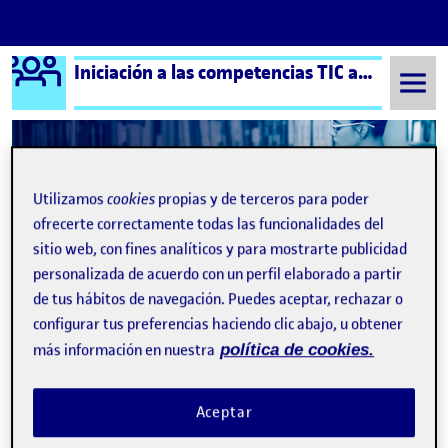
Logo Ágora
Iniciación a las competencias TIC aula 7
Saltar al contenido
Semestre 20221 - Aula 7
Cierre portfolio personal
Utilizamos
cookies
propias y de terceros para poder
ofrecerte correctamente todas las funcionalidades del
Navegación de entradas
: un poco sobre mi
: Cie
Anterior
Siguiente
sitio web, con fines analíticos y para mostrarte publicidad
personalizada de acuerdo con un perfil elaborado a partir
Cierre portfolio personal
Publicado por
de tus hábitos de navegación. Puedes aceptar, rechazar o
configurar tus preferencias haciendo clic abajo, u obtener
Publicado por
Samira Sellak Lafdi
Visibilidad:
Fecha de publicación
en Cierre portfolio personal
Pública
-
9 Ene 2023
-
comentario
más información en nuestra
política de cookies.
Buenas tardes,
Aceptar