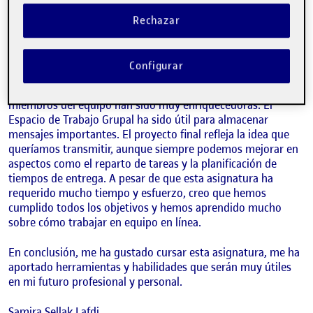
Ahora que estamos finalizando el recorrido de la asignatura
me gustaría compartir las siguientes conclusiones.
Rechazar
La asignatura de TICs ha sido una oportunidad para aprender
a trabajar de manera online con un grupo de personas de
Configurar
manera asíncrona. He aprendido a usar herramientas como
Google Sites y Google Drive, y las reuniones con otros
miembros del equipo han sido muy enriquecedoras. El
Espacio de Trabajo Grupal ha sido útil para almacenar
mensajes importantes. El proyecto final refleja la idea que
queríamos transmitir, aunque siempre podemos mejorar en
aspectos como el reparto de tareas y la planificación de
tiempos de entrega. A pesar de que esta asignatura ha
requerido mucho tiempo y esfuerzo, creo que hemos
cumplido todos los objetivos y hemos aprendido mucho
sobre cómo trabajar en equipo en línea.
En conclusión, me ha gustado cursar esta asignatura, me ha
aportado herramientas y habilidades que serán muy útiles
en mi futuro profesional y personal.
Samira Sellak Lafdi.