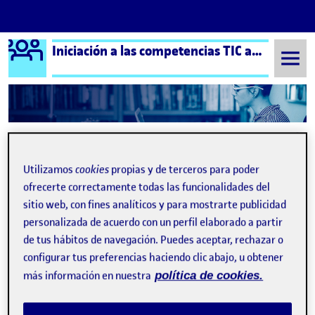
Logo Ágora
Iniciación a las competencias TIC aula 7
Saltar al contenido
Semestre 20221 - Aula 7
2. ¡Nos organizamos y estructuramos el proyecto!
2. ¡Nos organizamos y
Utilizamos
cookies
propias y de terceros para poder
ofrecerte correctamente todas las funcionalidades del
estructuramos el
sitio web, con fines analíticos y para mostrarte publicidad
proyecto!
personalizada de acuerdo con un perfil elaborado a partir
de tus hábitos de navegación. Puedes aceptar, rechazar o
configurar tus preferencias haciendo clic abajo, u obtener
un poco sobre mi
Publicado por
más información en nuestra
política de cookies.
Publicado por
Carla Iglesia Guillen
Visibilidad:
Fecha de publicación
16 enero, 2023 6:49 pm
en un poco sobre mi
Pública
-
22 Nov 2022
-
comentario