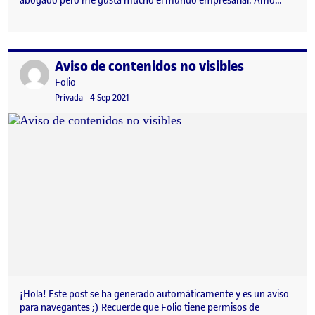
abogado pero me gusta mucho el mundo empresarial. Amo…
Aviso de contenidos no visibles
Publicado por
Publicado por
Folio
Visibilidad:
Fecha de publicación
Privada
-
4 Sep 2021
¡Hola! Este post se ha generado automáticamente y es un aviso
para navegantes ;) Recuerde que Folio tiene permisos de