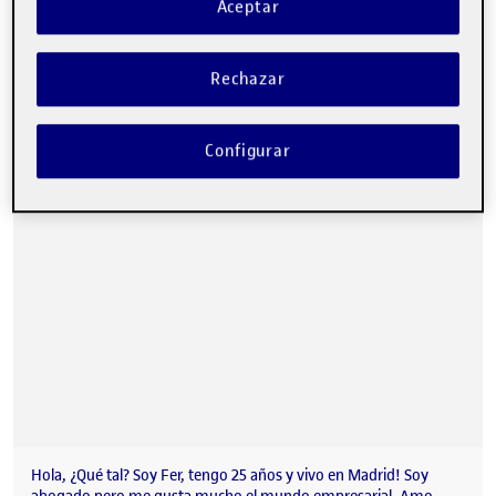
Aceptar
2. ¡Nos organizamos y estructuramos el proyecto! …
Rechazar
Me presento! Soy Fer
Publicado por
Publicado por
Folio
Configurar
Visibilidad:
Fecha de publicación
22 noviembre, 2022 8:14 pm
Privada
-
8 Sep 2021
Hola, ¿Qué tal? Soy Fer, tengo 25 años y vivo en Madrid! Soy