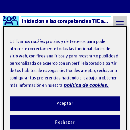
Logo Ágora
Iniciación a las competencias TIC aula 7
Saltar al contenido
Utilizamos
cookies
propias y de terceros para poder
ofrecerte correctamente todas las funcionalidades del
sitio web, con fines analíticos y para mostrarte publicidad
Semestre 20221 - Aula 7
9 Enero, 2023
personalizada de acuerdo con un perfil elaborado a partir
9 Enero, 2023
de tus hábitos de navegación. Puedes aceptar, rechazar o
configurar tus preferencias haciendo clic abajo, u obtener
más información en nuestra
política de cookies.
Cierre portfolio personal
Publicado por
Publicado por
Samira Sellak Lafdi
Visibilidad:
Fecha de publicación
en Cierre portfolio personal
Pública
-
9 Ene 2023
-
comentario
Aceptar
Buenas tardes, Ahora que estamos finalizando el recorrido de la
asignatura me gustaría compartir las siguientes conclusiones. La
Rechazar
asignatura de TICs ha sido una oportunidad para aprender a
trabajar de manera online con un grupo de personas de manera