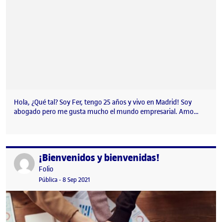
Hola, ¿Qué tal? Soy Fer, tengo 25 años y vivo en Madrid! Soy
abogado pero me gusta mucho el mundo empresarial. Amo…
¡Bienvenidos y bienvenidas!
Publicado por
Publicado por
Folio
Visibilidad:
Fecha de publicación
15 septiembre, 2022 3:41 pm
Pública
-
8 Sep 2021