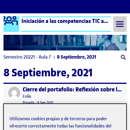
Logo Ágora
Iniciación a las competencias TIC aula 7
Saltar al contenido
Semestre 20221 - Aula 7
8 Septiembre, 2021
8 Septiembre, 2021
Cierre del portafolio: Reflexión sobre la trayectoria de aprendizaje
Publicado por
Publicado por
Folio
Visibilidad:
Fecha de publicación
17 enero, 2023 9:16 pm
Privada
-
8 Sep 2021
Utilizamos
cookies
propias y de terceros para poder
ofrecerte correctamente todas las funcionalidades del