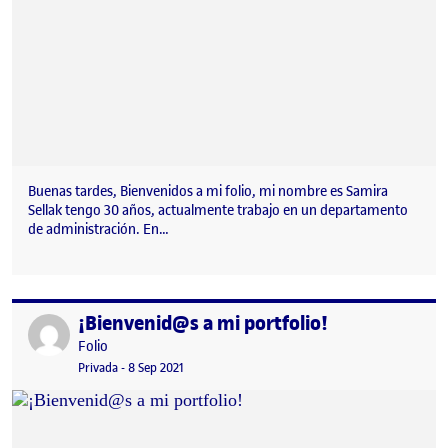
Buenas tardes, Bienvenidos a mi folio, mi nombre es Samira
Sellak tengo 30 años, actualmente trabajo en un departamento
de administración. En…
¡Bienvenid@s a mi portfolio!
Publicado por
Publicado por
Folio
Visibilidad:
Fecha de publicación
Privada
-
8 Sep 2021