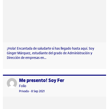
¡Hola! Encantada de saludarte si has llegado hasta aquí. Soy
Ginger Márquez, estudiante del grado de Administración y
Dirección de empresas en…
Me presento! Soy Fer
Publicado por
Publicado por
Folio
Visibilidad:
Fecha de publicación
22 noviembre, 2022 8:14 pm
Privada
-
8 Sep 2021