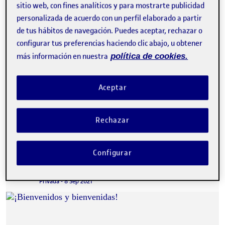
sitio web, con fines analíticos y para mostrarte publicidad
personalizada de acuerdo con un perfil elaborado a partir
de tus hábitos de navegación. Puedes aceptar, rechazar o
configurar tus preferencias haciendo clic abajo, u obtener
más información en nuestra
política de cookies.
Aceptar
Buenas! Para concluir el cierre de mi portafolio personal quiero
exponer mi experiencia con la asignatura Iniciación a las
competencias TIC. Me…
Rechazar
Configurar
¡Bienvenidos y bienvenidas!
Publicado por
Publicado por
Folio
Visibilidad:
Fecha de publicación
23 noviembre, 2022 4:17 pm
Privada
-
8 Sep 2021