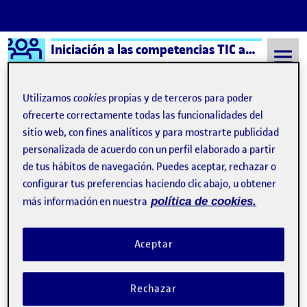
Logo Ágora
Iniciación a las competencias TIC aula 7
Saltar al contenido
Utilizamos
cookies
propias y de terceros para poder
ofrecerte correctamente todas las funcionalidades del
sitio web, con fines analíticos y para mostrarte publicidad
Semestre 20221 - Aula 7
17 Enero, 2023
personalizada de acuerdo con un perfil elaborado a partir
17 Enero, 2023
de tus hábitos de navegación. Puedes aceptar, rechazar o
configurar tus preferencias haciendo clic abajo, u obtener
más información en nuestra
política de cookies.
Cierre portfolio personal
Publicado por
Publicado por
Carles Navarro Gabaldón
Visibilidad:
Fecha de publicación
17 enero, 2023 6:39 pm
en Cierre portfolio personal
Pública
-
17 Ene 2023
-
comentario
Aceptar
Estimados compañeros: Después de varios meses de esfuerzo y
trabajo, llegamos al final de la asignatura. Cuando empezamos
Rechazar
esta asgintarua, era de las que mas respeto me generaba por el
trabajo en equipo, ya que no depende todo de uno mismo y no