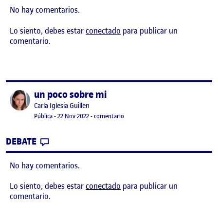
No hay comentarios.
Lo siento, debes estar
conectado
para publicar un
comentario.
un poco sobre mi
Publicado por
Publicado por
Carla Iglesia Guillen
Visibilidad:
Fecha de publicación
16 enero, 2023 6:49 pm
en un poco sobre mi
Pública
-
22 Nov 2022
-
comentario
CONTRIBUTION
0
EN UN POCO SOBRE MI
DEBATE
No hay comentarios.
Lo siento, debes estar
conectado
para publicar un
comentario.