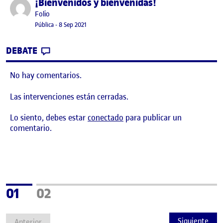
¡Bienvenidos y bienvenidas!
Publicado por
Publicado por
Folio
Visibilidad:
Fecha de publicación
15 septiembre, 2022 3:41 pm
Pública
-
8 Sep 2021
CONTRIBUTION
0
EN ¡BIENVENIDOS Y BIENVENIDAS!
DEBATE
No hay comentarios.
Las intervenciones están cerradas.
Lo siento, debes estar
conectado
para publicar un
comentario.
Página
Página
01
02
Siguiente
Anterior