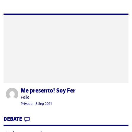
Me presento! Soy Fer
Publicado por
Publicado por
Folio
Visibilidad:
Fecha de publicación
22 noviembre, 2022 8:14 pm
Privada
-
8 Sep 2021
CONTRIBUTION
0
EN ME PRESENTO! SOY FER
DEBATE