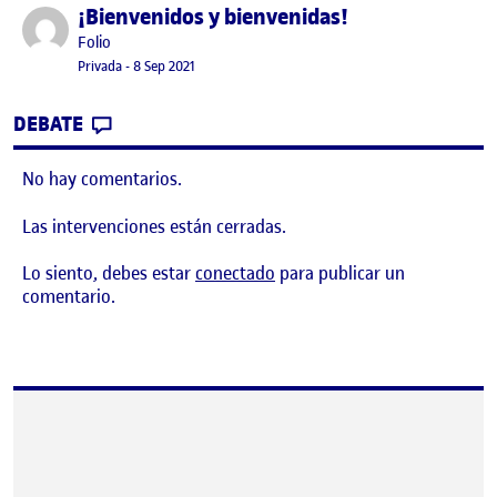
¡Bienvenidos y bienvenidas!
Publicado por
Publicado por
Folio
Visibilidad:
Fecha de publicación
23 noviembre, 2022 4:17 pm
Privada
-
8 Sep 2021
CONTRIBUTION
0
EN ¡BIENVENIDOS Y BIENVENIDAS!
DEBATE
No hay comentarios.
Las intervenciones están cerradas.
Lo siento, debes estar
conectado
para publicar un
comentario.