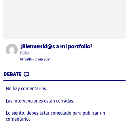
¡Bienvenid@s a mi portfolio!
Publicado por
Publicado por
Folio
Visibilidad:
Fecha de publicación
Privada
-
8 Sep 2021
CONTRIBUTION
0
EN ¡BIENVENID@S A MI PORTFOLIO!
DEBATE
No hay comentarios.
Las intervenciones están cerradas.
Lo siento, debes estar
conectado
para publicar un
comentario.