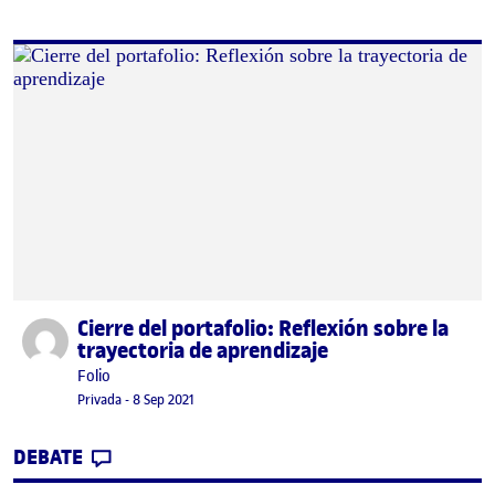
Cierre del portafolio: Reflexión sobre la
Publicado por
trayectoria de aprendizaje
Publicado por
Folio
Visibilidad:
Fecha de publicación
17 enero, 2023 9:16 pm
Privada
-
8 Sep 2021
CONTRIBUTION
0
EN CIERRE DEL PORTAFOLIO: REFLEXIÓN 
DEBATE