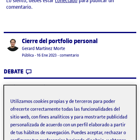
Lo siento, debes estar
conectado
para publicar un
comentario.
Cierre del portfolio personal
Publicado por
Publicado por
Gerard Martínez Morte
Visibilidad:
Fecha de publicación
en Cierre del portfolio personal
Pública
-
16 Ene 2023
-
comentario
CONTRIBUTION
0
EN CIERRE DEL PORTFOLIO PERSONAL
DEBATE
No hay comentarios.
Lo siento, debes estar
conectado
para publicar un
Utilizamos
cookies
propias y de terceros para poder
comentario.
ofrecerte correctamente todas las funcionalidades del
sitio web, con fines analíticos y para mostrarte publicidad
personalizada de acuerdo con un perfil elaborado a partir
de tus hábitos de navegación. Puedes aceptar, rechazar o