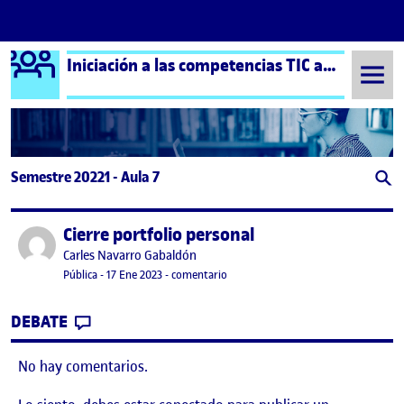
Logo Ágora
Iniciación a las competencias TIC aula 7
Saltar al contenido
Semestre 20221 - Aula 7
Cierre portfolio personal
Publicado por
Publicado por
Carles Navarro Gabaldón
Visibilidad:
Fecha de publicación
17 enero, 2023 6:39 pm
en Cierre portfolio personal
Pública
-
17 Ene 2023
-
comentario
CONTRIBUTION
0
EN CIERRE PORTFOLIO PERSONAL
DEBATE
No hay comentarios.